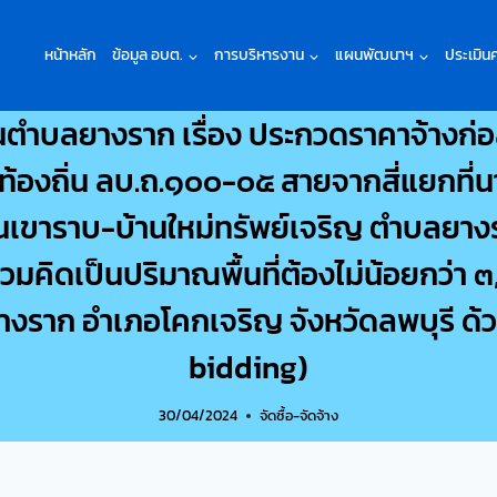
หน้าหลัก
ข้อมูล อบต.
การบริหารงาน
แผนพัฒนาฯ
ประเมิน
ตำบลยางราก เรื่อง ประกวดราคาจ้างก่
องถิ่น ลบ.ถ.๑๐๐-๐๕ สายจากสี่แยกที่นา
้านเขาราบ-บ้านใหม่ทรัพย์เจริญ ตำบลยา
วมคิดเป็นปริมาณพื้นที่ต้องไม่น้อยกว่า
งราก อำเภอโคกเจริญ จังหวัดลพบุรี ด้วย
bidding)
30/04/2024
จัดซื้อ-จัดจ้าง