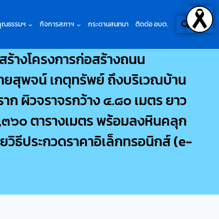
คุณธรรมฯ
กิจการสภาฯ
กระดานสนทนา
ติดต่อ อบต.
อสร้างโครงการก่อสร้างถนน
ยสุพจน์ เกตุทรัพย์ ถึงบริเวณบ้าน
งราก ผิวจราจรกว้าง ๔.๘๐ เมตร ยาว
 ๓,๓๖๐ ตารางเมตร พร้อมลงหินคลุก
วิธีประกวดราคาอิเล็กทรอนิกส์ (e-