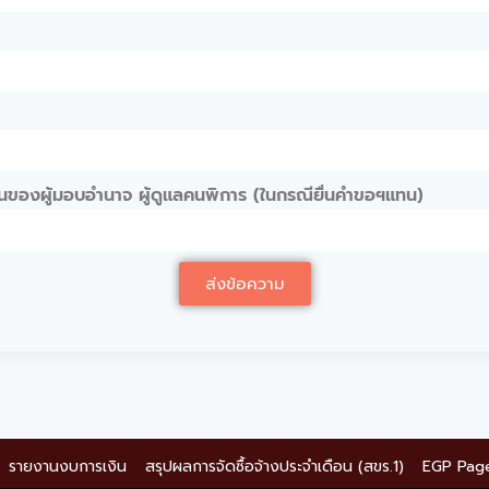
ของผู้มอบอำนาจ ผู้ดูแลคนพิการ (ในกรณียื่นคำขอฯแทน)
ส่งข้อความ
รายงานงบการเงิน
สรุปผลการจัดซื้อจ้างประจำเดือน (สขร.1)
EGP Pag