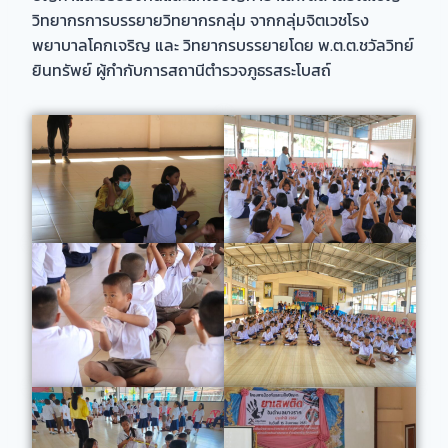
วิทยากรการบรรยายวิทยากรกลุ่ม จากกลุ่มจิตเวชโรง
พยาบาลโคกเจริญ และ วิทยากรบรรยายโดย พ.ต.ต.ชวัลวิทย์
ยินทรัพย์ ผู้กำกับการสถานีตำรวจภูธรสระโบสถ์